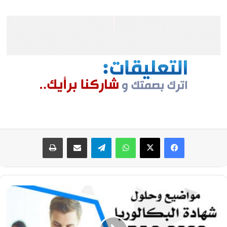
فيسبوك
‫X
واتساب
تيلقرام
مشاركة عبر البريد
طباعة
موضوع
اللغة
الأمازيغية