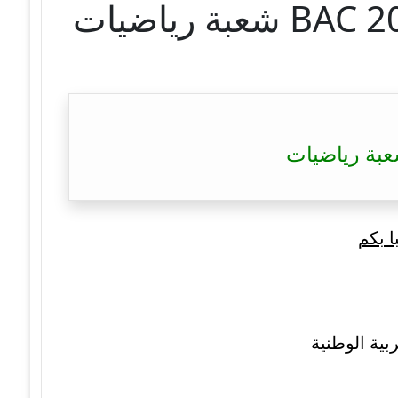
ا بكم
بية الوطنية