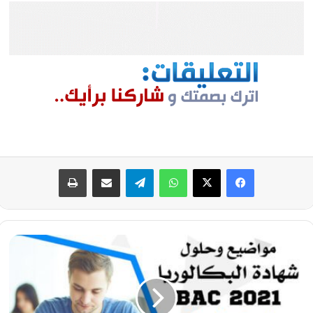
فيسبوك
‫X
واتساب
تيلقرام
مشاركة عبر البريد
طباعة
موضوع
العلوم
الفيزيائية
بكالوريا
2021