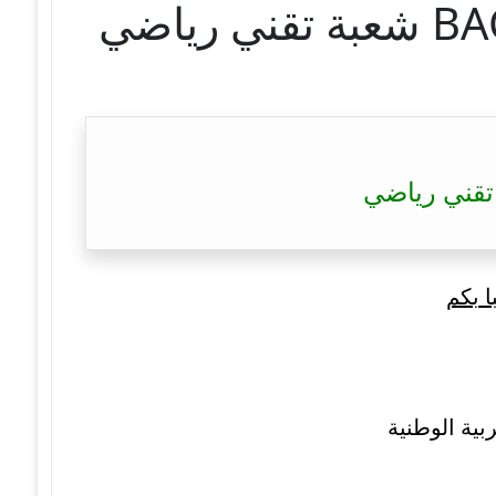
ا بكم
بية الوطنية