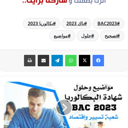
BAC2023
باك 2023
بكالوريا 2023
تصحيح
حلول
مواضيع
فيسبوك
‫X
واتساب
تيلقرام
مشاركة عبر البريد
طباعة
موضوع
التسيير
المحاسبي
والمالي
بكالوريا
2023
-