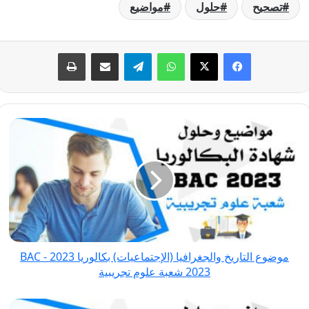
تصحيح
حلول
مواضيع
فيسبوك
‫X
واتساب
تيلقرام
مشاركة عبر البريد
طباعة
موضوع
التاريخ
والجغرافيا
(الإجتماعيات)
بكالوريا
2023
-
BAC
موضوع التاريخ والجغرافيا (الإجتماعيات) بكالوريا 2023 - BAC
2023 شعبة
2023 شعبة علوم تجريبية
علوم
تجريبية
موضوع