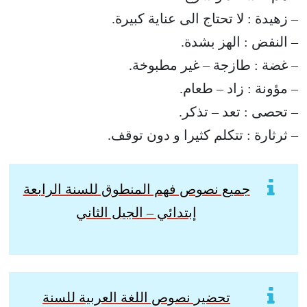
– زهيدة : لا تحتاج الى عناية كبيرة.
– النفض : الهز بشدة.
– غضة : طازجة – غير مطبوخة.
– مؤونة : زاد – طعام.
– تحصى : تعد – تذكر.
– ثرثارة : تتكلم كثيرا و دون توقف.
جميع نصوص فهم المنطوق للسنة الرابعة
إبتدائي – الجيل الثاني
تحضير نصوص اللغة العربية للسنة