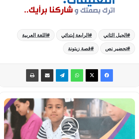
الجيل الثاني
الرابعة إبتدائي
اللغة العربية
تحضير نص
قصة زيتونة
فيسبوك
‫X
واتساب
تيلقرام
مشاركة عبر البريد
طباعة
تحضير
نص
طاقة
لا
تنفذ
السنة