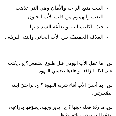
البنت منبع الراحة والأمان وهي التي تذهب
التعب والهموم من قلب الأب الحنون.
حبّ الكاتب ابنته و تعلّقه الشديد بها .
العلاقة الحميميّة بين الأب الحاني وابنته البريئة .
س : ما عمل الأب اليومي قبل طلوع الشمس؟ ج : يكتب
على الآلة الرّاقنة وأثناءها يحتسي القهوة.
س : بم أحسّ الأب أثناء شربه القهوة ؟ ج: براحتيّ ابنته
الصّغيرتين.
س: ما ردّة فعله حينها ؟ ج : يدير وجهه، يطوّقها بذراعيه،
يضمّها إلى صدره، يلثم خدّها…