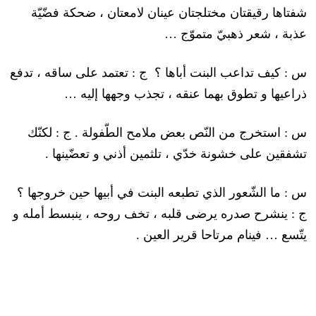
شفتاها رقيقتان مختلجتان عينان لامعتان ، ضحكة فضّيّة
عذبة ، شعر ذهبيّ متموّج …
س : كيف تداعب البنت أباها ؟ ج : تعتمد على ساقه ، تدفع
ذراعيها و تطوق بهما عنقه ، تجذب وجهها إليه …
س : استخرج من النّص بعض ملامح الطّفولة . ج : لكنّك
تشفقين على خشونة خدّي ، تلثمين أذني و تعضّينها .
س : ما الشّعور الذي تطبعه البنت في أبيها حين خروجها ؟
ج : ينشرح صدره يرضى قلبه ، تخف روحه ، ينبسط أمله و
يتّسع … فينام مرتاحا قرير العين .