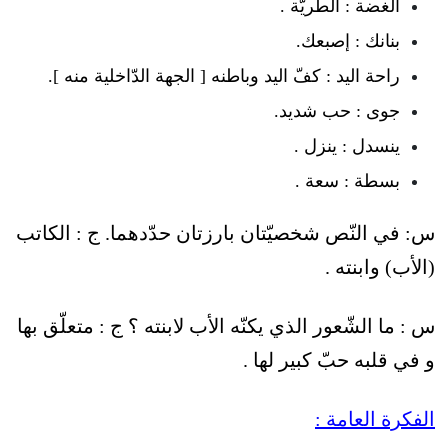
الغضة : الطريّة .
بنانك : إصبعك.
راحة اليد : كفّ اليد وباطنه [ الجهة الدّاخلية منه ].
جوى : حب شديد.
ينسدل : ينزل .
بسطة : سعة .
س: في النّص شخصيّتان بارزتان حدّدهما. ج : الكاتب
(الأب) وابنته .
س : ما الشّعور الذي يكنّه الأب لابنته ؟ ج : متعلّق بها
و في قلبه حبّ كبير لها .
الفكرة العامة :