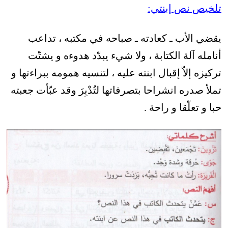
تلخيص نص إبنتي:
يقضي الأب ـ كعادته ـ صباحه في مكتبه ، تداعب
أنامله آلة الكتابة ، ولا شيء يبدّد هدوءه و يشتّت
تركيزه إلاّ إقبال ابنته عليه ، لتنسيه همومه ببراءتها و
تملأ صدره انشراحا بتصرفاتها لتُدْبِرَ وقد عبّأت جعبته
حبا و تعلّقا و راحة .