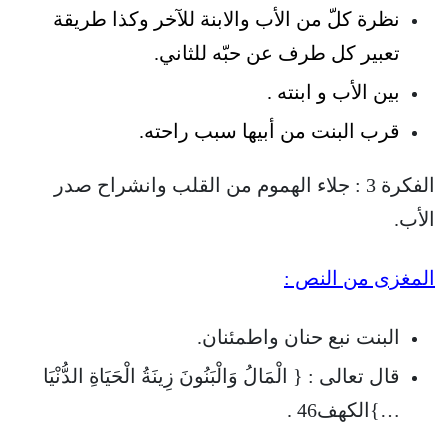
نظرة كلّ من الأب والابنة للآخر وكذا طريقة
تعبير كل طرف عن حبّه للثاني.
بين الأب و ابنته .
قرب البنت من أبيها سبب راحته.
الفكرة 3 : جلاء الهموم من القلب وانشراح صدر
الأب.
المغزى من النص :
البنت نبع حنان واطمئنان.
قال تعالى : { الْمَالُ وَالْبَنُونَ زِينَةُ الْحَيَاةِ الدُّنْيَا
…}الكهف46 .