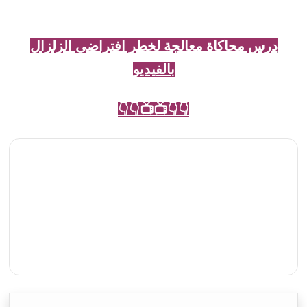
درس محاكاة معالجة لخطر افتراضي الزلزال
بالفيديو
👇👇📺📺👇👇