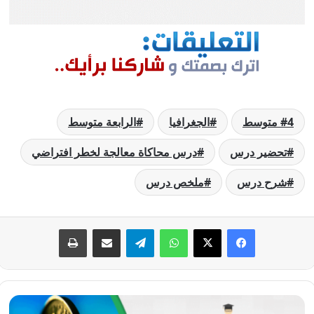
4 متوسط
الجغرافيا
الرابعة متوسط
تحضير درس
درس محاكاة معالجة لخطر افتراضي
شرح درس
ملخص درس
فيسبوك
‫X
واتساب
تيلقرام
مشاركة عبر البريد
طباعة
درس