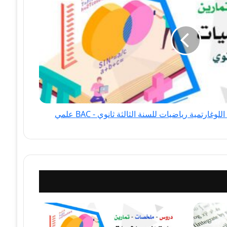
ارتمية رياضيات للسنة الثالثة ثانوي - BAC علمي