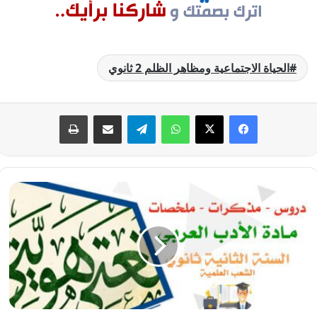
الحياة الاجتماعية ومظاهر الظلم 2 ثانوي
فيسبوك
‫X
واتساب
تيلقرام
مشاركة عبر البريد
طباعة
تحضير
نص
أثر
التناقضات
في
النتاج
الأدبي
2