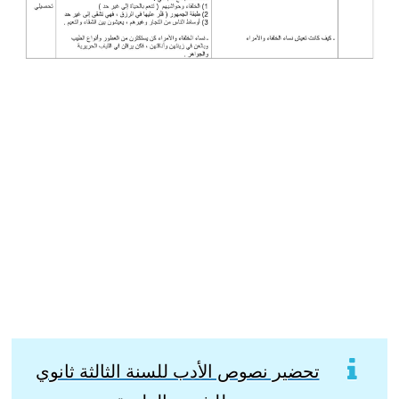
تحضير نصوص الأدب للسنة الثالثة ثانوي