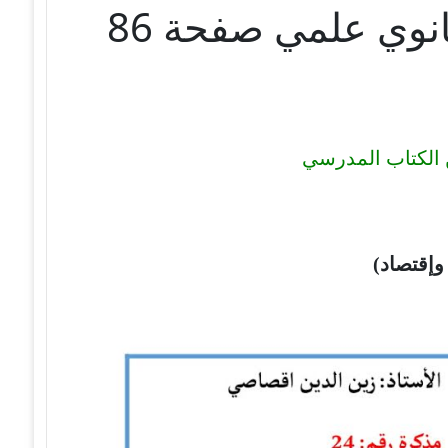
تحضير درس الجمل التى لها محل من الإعراب 3 ثانوي علمي صفحة 86
وإقتصاد)