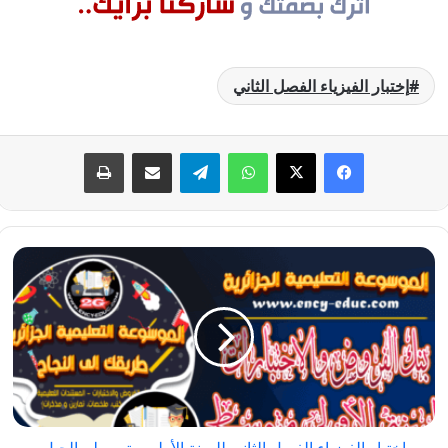
إختبار الفيزياء الفصل الثاني
فيسبوك
‫X
واتساب
تيلقرام
مشاركة عبر البريد
طباعة
إختبار
الفيزياء
الفصل
الثاني
للسنة
الأولى
متوسط
-