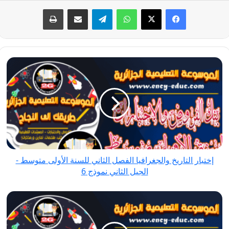
فيسبوك
‫X
واتساب
تيلقرام
مشاركة عبر البريد
طباعة
إختبار
التاريخ
والجغرافيا
الفصل
الثاني
للسنة
الأولى
متوسط
إختبار التاريخ والجغرافيا الفصل الثاني للسنة الأولى متوسط -
-
الجيل الثاني نموذج 6
الجيل
الثاني
إختبار
نموذج
التاريخ
6
والجغرافيا