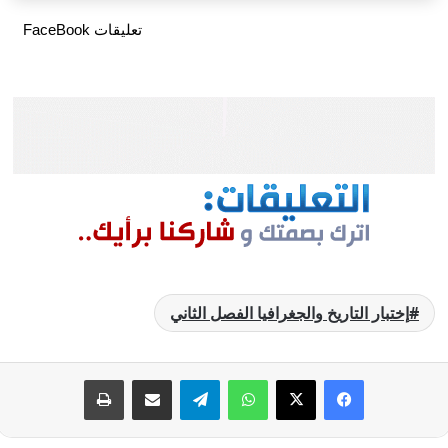
تعليقات FaceBook
إختبار التاريخ والجغرافيا الفصل الثاني
فيسبوك
‫X
واتساب
تيلقرام
مشاركة عبر البريد
طباعة