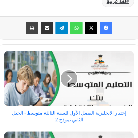
لغة عربية
فيسبوك
‫X
واتساب
تيلقرام
مشاركة عبر البريد
طباعة
إختبار
الانجليزية
الفصل
الأول
للسنة
الثالثة
متوسط
-
إختبار الانجليزية الفصل الأول للسنة الثالثة متوسط - الجيل
الجيل
الثاني نموذج 2
الثاني
نموذج
إختبار
2