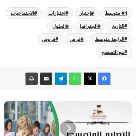
4 متوسط
إختبار
اختبارات
الاجتماعيات
التاريخ
الجغرافيا
الحلول
الرابعة متوسط
فرض
فروض
مع التصحيح
فيسبوك
‫X
واتساب
تيلقرام
مشاركة عبر البريد
طباعة
إختبار
التاريخ
والجغرافيا
الفصل
الأول