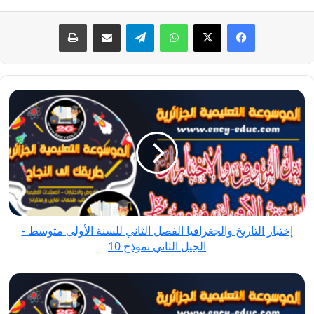
فيسبوك
‫X
واتساب
تيلقرام
مشاركة عبر البريد
طباعة
إختبار
التاريخ
والجغرافيا
الفصل
الثاني
للسنة
الأولى
متوسط
إختبار التاريخ والجغرافيا الفصل الثاني للسنة الأولى متوسط -
-
الجيل الثاني نموذج 10
الجيل
الثاني
فرض
نموذج
الفيزياء
10